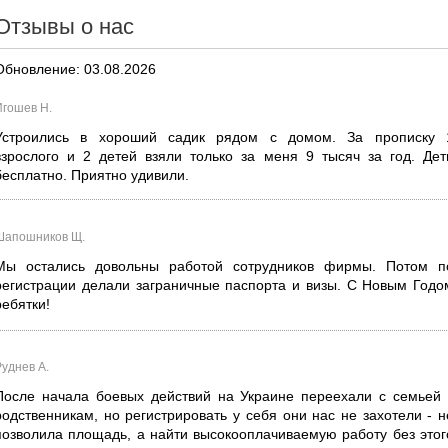
Отзывы о нас
Обновление: 03.08.2026
Игошев Н.
Устроились в хороший садик рядом с домом. За прописку 
взрослого и 2 детей взяли только за меня 9 тысяч за год. Дет
бесплатно. Приятно удивили.
Шапошников Щ.
Мы остались довольны работой сотрудников фирмы. Потом п
регистрации делали заграничные паспорта и визы. С Новым Годо
ребятки!
Руднев А.
После начала боевых действий на Украине переехали с семьей 
родственникам, но регистрировать у себя они нас не захотели - н
позволила площадь, а найти высокооплачиваемую работу без этог