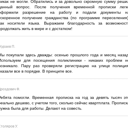
никак не могли. Обратились и за довольно скромную сумму реши
данный вопрос. После получения временной прописки легк
оформили разрешение на работу и подали документы н
ускоренное получение гражданства (по программе переселения)
как носители языка. Выражаем благодарность за возможност
продолжать жить в мире и с достатком!
Жураев П.
Мы покупали здесь дважды: осенью прошлого года и месяц назад
Используем для посещения поликлиники - никаких проблем н
возникало. Пару раз проверяли регистрацию на улице полиция
сказали все в порядке. В принципе все.
Дроздович Ф.
Ребята помогли. Временная прописка на год за девять тысяч эт
реально дешево, с учетом того, сколько сейчас квартплата. Прописк
нужна была для работы. Делают на совесть.
Столяров У.