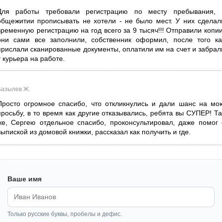
Для работы требовали регистрацию по месту пребывания, 
общежитии прописывать не хотели - не было мест. У них сделал
временную регистрацию на год всего за 9 тысяч!!! Отправили копии
они сами все заполнили, собственник оформил, после того ка
прислали сканированные документы, оплатили им на счет и забрал
у курьера на работе.
Базылев Ж.
Просто огромное спасибо, что откликнулись и дали шанс на мо
просьбу, в то время как другие отказывались, ребята вы СУПЕР! Та
же, Сергею отдельное спасибо, проконсультировал, даже помог 
выпиской из домовой книжки, рассказал как получить и где.
Ваше имя
Только русские буквы, пробелы и дефис.