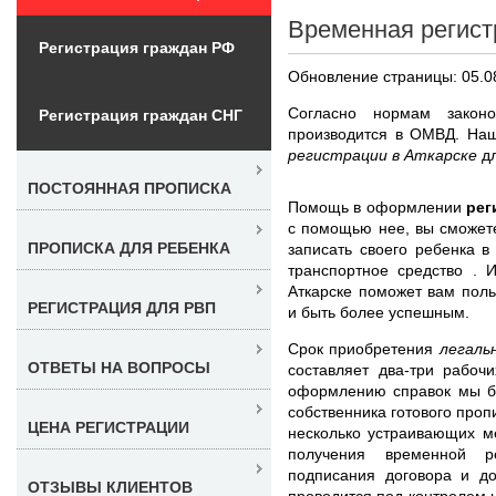
Временная регист
Регистрация граждан РФ
Обновление страницы: 05.0
Согласно нормам законо
Регистрация граждан СНГ
производится в ОМВД. Н
регистрации в Аткарске
д
ПОСТОЯННАЯ ПРОПИСКА
Помощь в оформлении
рег
с помощью нее, вы сможет
ПРОПИСКА ДЛЯ РЕБЕНКА
записать своего ребенка в
транспортное средство . 
Аткарске поможет вам пол
РЕГИСТРАЦИЯ ДЛЯ РВП
и быть более успешным.
Срок приобретения
легаль
ОТВЕТЫ НА ВОПРОСЫ
составляет два-три рабоч
оформлению справок мы бе
собственника готового проп
ЦЕНА РЕГИСТРАЦИИ
несколько устраивающих м
получения временной р
подписания договора и до
ОТЗЫВЫ КЛИЕНТОВ
проводится под контролем 