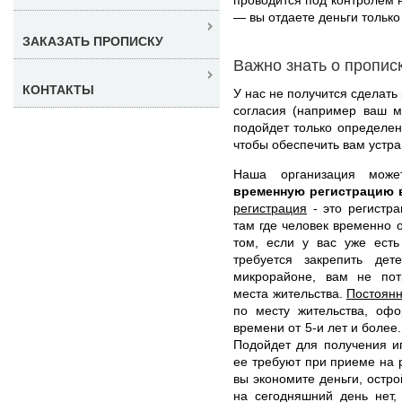
— вы отдаете деньги только 
ЗАКАЗАТЬ ПРОПИСКУ
Важно знать о пропис
КОНТАКТЫ
У нас не получится сделать
согласия (например ваш м
подойдет только определе
чтобы обеспечить вам устр
Наша организация мож
временную регистрацию 
регистрация
- это регистра
там где человек временно 
том, если у вас уже ест
требуется закрепить де
микрорайоне, вам не пот
места жительства.
Постоянн
по месту жительства, оф
времени от 5-и лет и более
Подойдет для получения ип
ее требуют при приеме на р
вы экономите деньги, остр
на сегодняшний день нет,